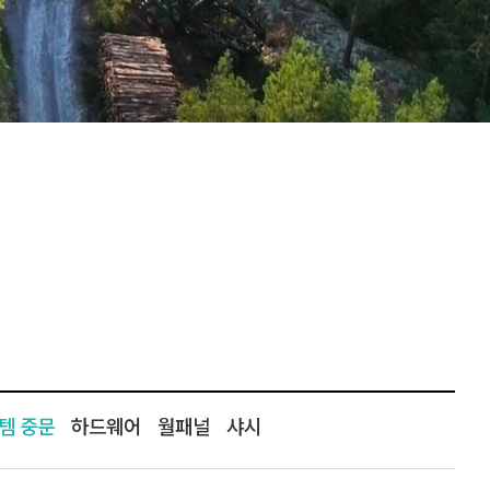
템 중문
하드웨어
월패널
샤시