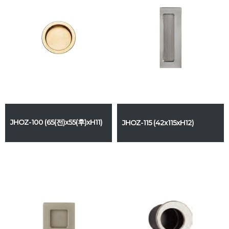
JHOZ-100 (65(전)x55(후)xH11)
JHOZ-115 (42x115xH12)