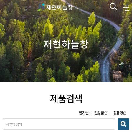
재현하늘창
제품검색
인기순
신상품순
상품명순